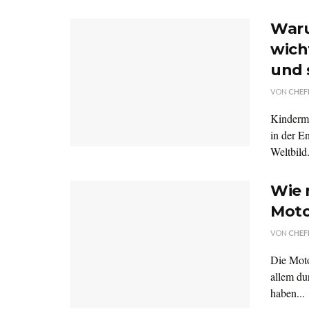
Waru
wicht
und 
VON
CHEF
Kinderme
in der E
Weltbild.
Wie 
Moto
VON
CHEF
Die Motor
allem du
haben...