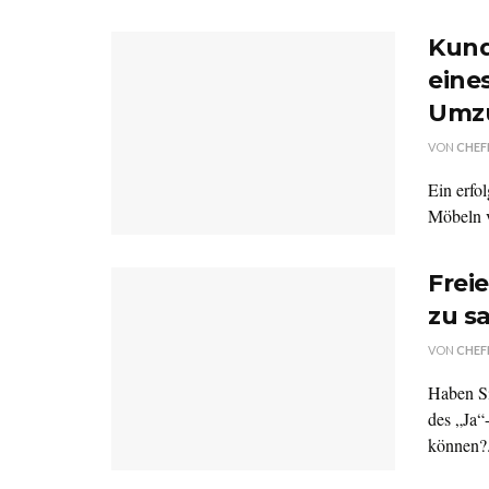
Kund
eine
Umz
VON
CHEF
Ein erfo
Möbeln v
Freie
zu s
VON
CHEF
Haben Si
des „Ja“
können?.