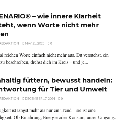
ENARIO® – wie innere Klarheit
teht, wenn Worte nicht mehr
hen
REDAKTION
MAY 21, 2025
0
 reichen Worte einfach nicht mehr aus. Du versuchst, ein
zu beschreiben, drehst dich im Kreis – und je...
haltig füttern, bewusst handeln:
ntwortung für Tier und Umwelt
REDAKTION
DECEMBER 17, 2024
0
gkeit ist längst mehr als nur ein Trend – sie ist eine
gkeit. Ob Ernährung, Energie oder Konsum, unser Umgang...