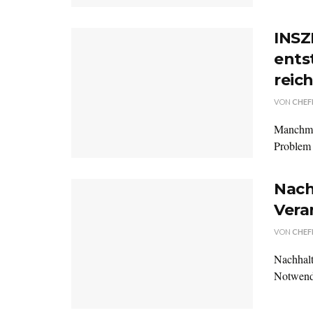
INSZ
ents
reic
VON
CHEF
Manchmal
Problem 
Nach
Vera
VON
CHEF
Nachhalti
Notwendi