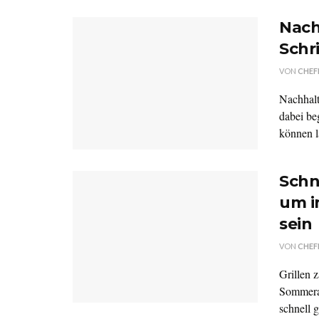
Nach
Schr
VON
CHEF
Nachhalt
dabei be
können la
Schne
um i
sein
VON
CHEF
Grillen z
Sommera
schnell g