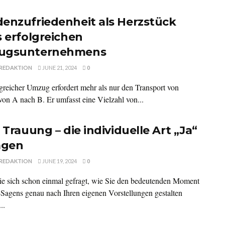
enzufriedenheit als Herzstück
s erfolgreichen
ugsunternehmens
REDAKTION
JUNE 21, 2024
0
lgreicher Umzug erfordert mehr als nur den Transport von
on A nach B. Er umfasst eine Vielzahl von...
 Trauung – die individuelle Art „Ja“
agen
REDAKTION
JUNE 19, 2024
0
e sich schon einmal gefragt, wie Sie den bedeutenden Moment
-Sagens genau nach Ihren eigenen Vorstellungen gestalten
..