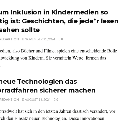
m Inklusion in Kindermedien so
ig ist: Geschichten, die jede*r lesen
sehen sollte
REDAKTION
NOVEMBER 11, 2024
0
dien, also Bücher und Filme, spielen eine entscheidende Rolle
ntwicklung von Kindern. Sie vermitteln Werte, formen das
..
neue Technologien das
rradfahren sicherer machen
REDAKTION
AUGUST 16, 2024
0
radwelt hat sich in den letzten Jahren drastisch verändert, vor
rch den Einsatz neuer Technologien. Diese Innovationen