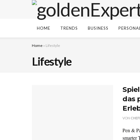
HOME
TRENDS
BUSINESS
PERSONA
Home
»
Lifestyle
Lifestyle
Spie
das 
Erle
VON
CHEF
Pen & Pa
smarter 