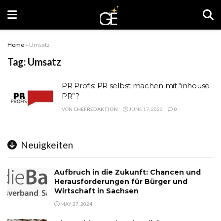
Home
»
Umsatz
Tag:
Umsatz
PR Profis: PR selbst machen mit “inhouse
PR”?
VON
CHEFREDAKTION
JUNE 17, 2023
0
Neuigkeiten
Aufbruch in die Zukunft: Chancen und
Herausforderungen für Bürger und
Wirtschaft in Sachsen
MAY 27, 2024