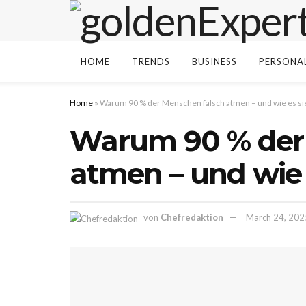
HOME
TRENDS
BUSINESS
PERSONA
Home
»
Warum 90 % der Menschen falsch atmen – und wie es si
Warum 90 % der
atmen – und wie 
von
Chefredaktion
March 24, 202