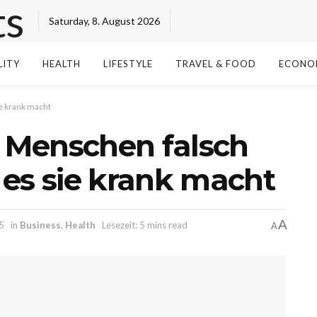
Saturday, 8. August 2026
LITY
HEALTH
LIFESTYLE
TRAVEL & FOOD
ECONO
e krank macht
 Menschen falsch
es sie krank macht
A
5
in
Business
,
Health
Lesezeit: 5 mins read
A