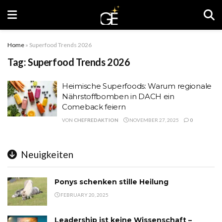
Home
»
Superfood Trends 2026
Tag:
Superfood Trends 2026
Heimische Superfoods: Warum regionale
Nährstoffbomben in DACH ein
Comeback feiern
VON
CHEFREDAKTION
NOVEMBER 27, 2025
0
Neuigkeiten
Ponys schenken stille Heilung
FEBRUARY 20, 2025
Leadership ist keine Wissenschaft –