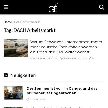
Home
»
DACH Arbeitsmarkt
Tag:
DACH Arbeitsmarkt
Warum Schweizer Unternehmen immer
mehr deutsche Fachkräfte anwerben –
ein Trend, der 2026 weiter wächst
VON
CHEFREDAKTION
NOVEMBER 30, 2025
0
Neuigkeiten
Der Sommer ist voll im Gange, und das
Grillfieber ist ungebrochen!
JULY 24, 2023