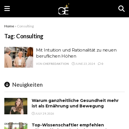
Home
»
Consulting
Tag:
Consulting
Mit Intuition und Rationalität zu neuen
beruflichen Höhen
VON
CHEFREDAKTION
JUNE 23, 2024
0
Neuigkeiten
Warum ganzheitliche Gesundheit mehr
ist als Ernährung und Bewegung
JULY 29, 2026
Top-Wissenschaftler empfehlen